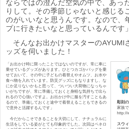
ならではの澄んだ空気の中で、あっ
りして。その季節じゃないと感じる
のがいいなと思うんです。なので、
プに行きたいなと思っているんです
そんなお出かけマスターのAYUMI
ッズを伺いました！
「お出かけ時に限ったことではないのですが、常に車に
乗せているグッズがあります。ひとつカゴかバッグを乗
せておいて、その中に子どもの着替えやオムツ、お水や
食べ物を入れています。防災グッズにもなりますし、な
にか足りないかもと思って、ついつい大荷物になっちゃ
いがちですが、常に準備しておくと身軽な気持ちで出ら
れるので心強いですよ。お出かけ中に服を汚すこともあ
彫刻の
るので、準備しておくと途中で着替えることもできるの
家族で
で意外と活躍するんです」
http:/
今だからこそできることを大切にして、ナチュラルに
スウィ
生活をしている姿がとても印象的でした。次回はペネロ