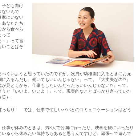
、子ども向け
きないんで
り家にいない
、あなたたち
るから食べら
よって
る～』って言
ないことはそ
。
べくいようと思っていたのですが、次男が幼稚園に入るときにお兄
園に入るんだし、働いてもいいんじゃない』って。『大丈夫なの!?』
俺が見とくから。仕事もしたいんだったらいいんじゃない!?』って。
言うと『いいよ。いいよ！』って。現実的なことばっかり言っていた
（笑）」
っちり！ では、仕事で忙しいパパとのコミュニケーションはどう
。仕事が休みのときは、男3人で公園に行ったり、映画を観にいったり
ているから休みたい気持ちもあると思うんですけど、頑張って遊んで