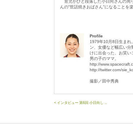
育児がひと段落した小日向さんの周り
んの"世話焼きおばさん"になることを
Profile
1979年10月8日生
ン、女優など幅広い分
けに出会った、お笑いコ
男の子のママ。
http://www.spacecraft.c
http://twitter.com/sie_k
撮影／田中秀典
< インタビュー 第6回 小日向し ...