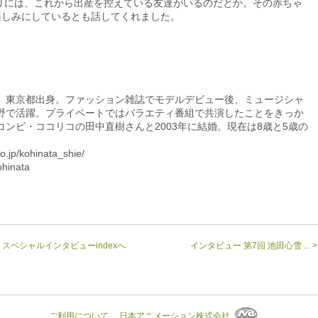
には、これから出産を控えている友達がいるのだとか。その赤ちゃ
楽しみにしているとも話してくれました。
まれ。東京都出身。ファッション雑誌でモデルデビュー後、ミュージシャ
野で活躍。プライベートではバラエティ番組で共演したことをきっか
ンビ・ココリコの田中直樹さんと2003年に結婚。現在は8歳と5歳の
o.jp/kohinata_shie/
ohinata
スペシャルインタビューindexへ
インタビュー 第7回 池田心雪 ... >
ご利用について
日本アニメーション株式会社