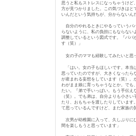
思うと私もストレスになっちゃうけど
方が見つかりました。この気づきはと
いんだという気持ちが、分からないん
自分のやれるときにやるっていうパパ
らないように、私の負担にもならない
調整しているという図式です。『パパ
す（笑）」
女の子のママも経験してみたいと思っ
「はい。女の子もほしいです。本当は
思っていたのですが、大きくなったらなっ
が産まれる妄想をしています（笑）。
わがまま娘に育っちゃうなとか。でも
たい。『弟で手いっぱい。もう手伝え
（笑）。でも弟は、自分よりも小さい
たり、おもちゃを渡したりしています
て思っているんですけど、まだ家族の
次男が幼稚園に入って、久しぶりにひ
間を楽しもうと思っています」