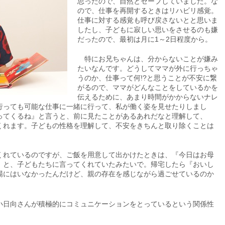
思ったので、自然とセーブしていました。な
ので、仕事を再開するときはリハビリ感覚。
仕事に対する感覚も呼び戻さないとと思いま
したし、子どもに寂しい思いをさせるのも嫌
だったので、最初は月に1～2日程度から。
特にお兄ちゃんは、分からないことが嫌み
たいなんです。どうしてママが外に行っちゃ
うのか、仕事って何!?と思うことが不安に繋
がるので、ママがどんなことをしているかを
伝えるために、あまり時間がかからないナレ
行っても可能な仕事に一緒に行って、私が働く姿を見せたりしまし
ってくるね』と言うと、前に見たことがあるあれだなと理解して、
くれます。子どもの性格を理解して、不安をきちんと取り除くことは
れているのですが、ご飯を用意して出かけたときは、『今日はお母
』と、子どもたちに言ってくれていたみたいで。帰宅したら『おいし
場にはいなかったんだけど、親の存在を感じながら過ごせているのか
日向さんが積極的にコミュニケーションをとっているという関係性