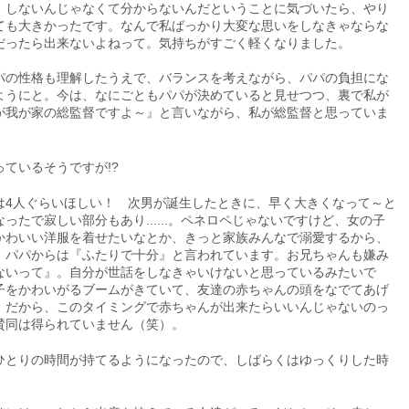
、しないんじゃなくて分からないんだということに気づいたら、やり
ても大きかったです。なんで私ばっかり大変な思いをしなきゃならな
だったら出来ないよねって。気持ちがすごく軽くなりました。
の性格も理解したうえで、バランスを考えながら、パパの負担にな
ようにと。今は、なにごともパパが決めていると見せつつ、裏で私が
が我が家の総監督ですよ～』と言いながら、私が総監督と思っていま
ているそうですが!?
4人ぐらいほしい！ 次男が誕生したときに、早く大きくなって～と
たで寂しい部分もあり......。ペネロペじゃないですけど、女の子
かわいい洋服を着せたいなとか、きっと家族みんなで溺愛するから、
、パパからは『ふたりで十分』と言われています。お兄ちゃんも嫌み
ないって』。自分が世話をしなきゃいけないと思っているみたいで
子をかわいがるブームがきていて、友達の赤ちゃんの頭をなでてあげ
。だから、このタイミングで赤ちゃんが出来たらいいんじゃないのっ
賛同は得られていません（笑）。
とりの時間が持てるようになったので、しばらくはゆっくりした時