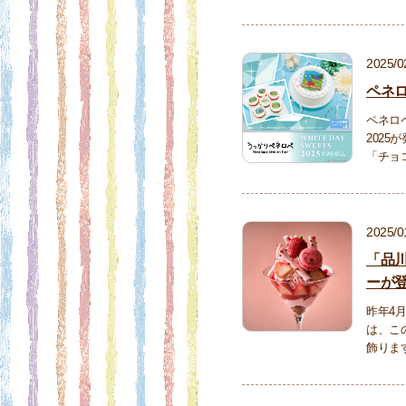
2025/0
ペネロ
ペネロ
202
「チョ
2025/0
「品
ーが
昨年4
は、こ
飾ります