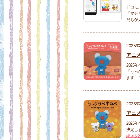
ドコモ
「マチ
だちが
2025/0
アニ
2025
「うっ
ます。
2025/0
アニ
2025
決定し
続きを