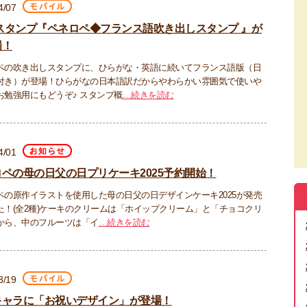
4/07
Eスタンプ『ペネロペ◆フランス語吹き出しスタンプ 』が
場！
ペの吹き出しスタンプに、ひらがな・英語に続いてフランス語版（日
付き）が登場！ひらがなの日本語訳だからやわらかい雰囲気で使いや
お勉強用にもどうぞ♪ スタンプ概
…続きを読む
4/01
ペの母の日父の日プリケーキ2025予約開始！
ペの原作イラストを使用した母の日父の日デザインケーキ2025が発売
た！(全2種)ケーキのクリームは「ホイップクリーム」と「チョコクリ
から、中のフルーツは「イ
…続きを読む
3/19
キャラに「お祝いデザイン」が登場！