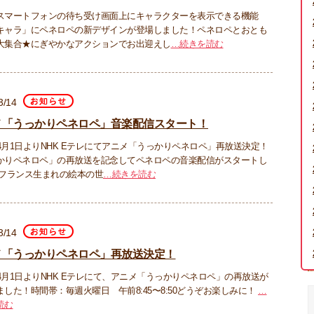
スマートフォンの待ち受け画面上にキャラクターを表示できる機能
キャラ」にペネロペの新デザインが登場しました！ペネロペとおとも
大集合★にぎやかなアクションでお出迎えし
…続きを読む
3/14
メ「うっかりペネロペ」音楽配信スタート！
年4月1日よりNHK Eテレにてアニメ「うっかりペネロペ」再放送決定！
かりペネロペ」の再放送を記念してペネロペの音楽配信がスタートし
 フランス生まれの絵本の世
…続きを読む
3/14
メ「うっかりペネロペ」再放送決定！
年4月1日よりNHK Eテレにて、アニメ「うっかりペネロペ」の再放送が
ました！時間帯：毎週火曜日 午前8:45〜8:50どうぞお楽しみに！
…
読む