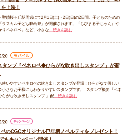
』を上映！
聖蹟桜ヶ丘駅周辺にて2月1日(土)・2日(日)の2日間、子どものための
「ラスカル子ども映画祭」が開催されます。『ちびまる子ちゃん』や
かりペネロペ』など、小さな
…続きを読む
2/20
Eスタンプ『ペネロペ◆ひらがな吹き出しスタンプ 』が新
！
も使いやすいペネロペの吹き出しスタンプが登場！ひらがなで優しい
＆小さなお子様にもわかりやすいスタンプです。 スタンプ概要『ペネ
ひらがな吹き出しスタンプ 』配
…続きを読む
2/20
ロペのCGCオリジナル巳年柄ノベルティをプレゼント！
Xでもキャンペーン開催！