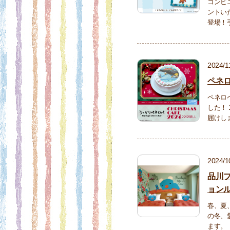
コンビ
ントい
登場！
2024/1
ペネ
ペネロ
した！
届けし
2024/1
品川
ョン
春、夏
の冬、
ます。【