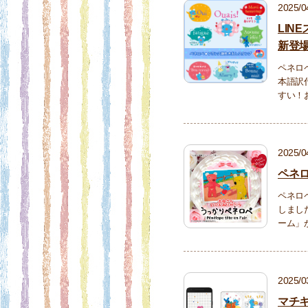
2025/0
LIN
新登
ペネロ
本語訳
すい！
2025/0
ペネロ
ペネロ
しまし
ーム」
2025/0
マチ