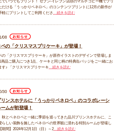
ニでいつでもプリント！ セブン‐イレブン店頭のマルチコピー機でプリ
ただける「うっかりペネロペ」のコンテンツプリントに12月の新作が
手軽にプリントしてご利用くださ
…続きを読む
1/08
ロペの「クリスマスプリケーキ」が登場！
ペの「クリスマスプリケーキ」が原作イラストのデザインで登場しま
 1商品ご購入につき1点、ケーキと同じ柄の特典缶バッジをご一緒にお
ます♪ 「クリスマスプリケーキ
…続きを読む
0/30
プリンスホテルに「うっかりペネロペ」のコラボレーシ
ルームが初登場！
、秋とペネロペと一緒に季節を巡ってきた品川プリンスホテルに、こ
愛らしい装飾を施したペネロペの世界観に浸れる特別ルームが登場し
期間】2024年12月1日（日）～2
…続きを読む