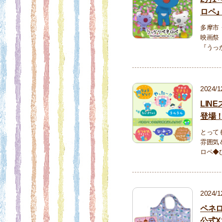
ロペ
多摩市・
映画祭
『うっ
2024/1
LIN
登場
とって
雰囲気
ロペ◆
2024/1
ペネ
公式