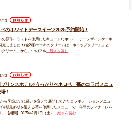
2/20
ペのホワイトデースイーツ2025予約開始！
ペの原作イラストを使用したキュートなホワイトデーデザインケーキ
5が発売しました！(全2種)ケーキのクリームは「ホイップクリーム」と
コクリーム」から、中のフル
…続きを読む
1/30
川プリンスホテル×うっかりペネロペ」苺のコラボメニュ
登場！
月から季節ごとに装いを変えて展開してきたコラボレーションメニュー
の時期最盛期を迎える苺を使用したメニューで一年間のフィナーレを
。【期間】2025年2月1日（土）
…続きを読む