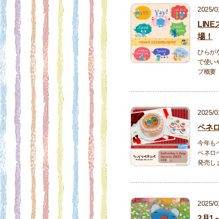
2025/0
LIN
場！
ひらが
で使い
プ概要
2025/0
ペネロ
今年も
ペネロ
発売し
2025/0
2月