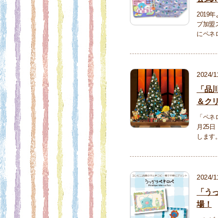
2019
プ加盟
にペネ
2024/1
「品
＆ク
「ペネロ
月25
します
2024/1
「う
場！