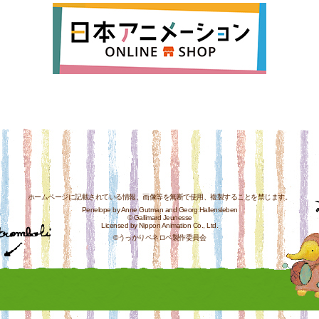
ホームページに記載されている情報、画像等を無断で使用、複製することを禁じます。
Penelope by Anne Gutman and Georg Hallensleben
© Gallimard Jeunesse
Licensed by Nippon Animation Co., Ltd.
©うっかりペネロペ製作委員会