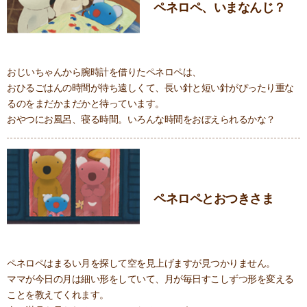
ペネロペ、いまなんじ？
おじいちゃんから腕時計を借りたペネロペは、
おひるごはんの時間が待ち遠しくて、長い針と短い針がぴったり重な
るのをまだかまだかと待っています。
おやつにお風呂、寝る時間。いろんな時間をおぼえられるかな？
ペネロペとおつきさま
ペネロペはまるい月を探して空を見上げますが見つかりません。
ママが今日の月は細い形をしていて、月が毎日すこしずつ形を変える
ことを教えてくれます。