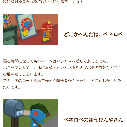
次に満月を見られるのはいつになるでしょう？
どこかへんだね、ペネロペ
寝る時間になってもペネロペはパジャマを着たくありません。
パジャマより楽しい服に着替えたいと水着やミツバチの衣装など色々
な服を着てしまいます。
でも、冬のコートを着て麦わら帽子をかぶったり、どこかおかしいみ
たいです。
ペネロペのゆうびんやさん