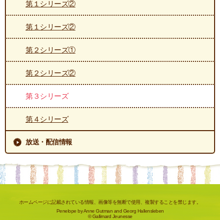
第１シリーズ②
第１シリーズ②
第２シリーズ①
第２シリーズ②
第３シリーズ
第４シリーズ
放送・配信情報
ホームページに記載されている情報、画像等を無断で使用、複製することを禁じます。
Penelope by Anne Gutman and Georg Hallensleben
© Gallimard Jeunesse