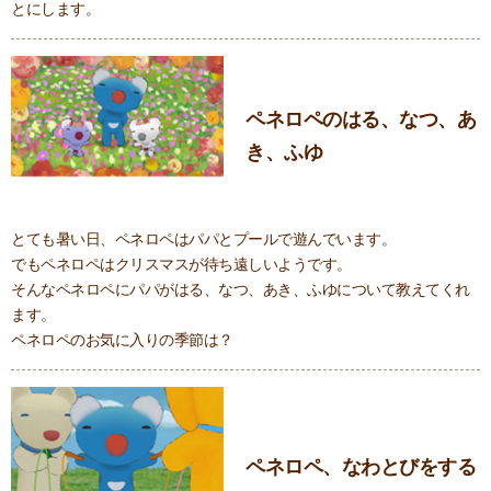
とにします。
ペネロペのはる、なつ、あ
き、ふゆ
とても暑い日、ペネロペはパパとプールで遊んでいます。
でもペネロペはクリスマスが待ち遠しいようです。
そんなペネロペにパパがはる、なつ、あき、ふゆについて教えてくれ
ます。
ペネロペのお気に入りの季節は？
ペネロペ、なわとびをする