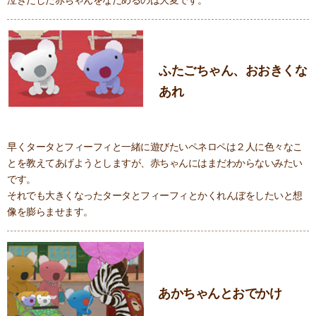
泣きだした赤ちゃんをなだめるのは大変です。
ふたごちゃん、おおきくな
あれ
早くタータとフィーフィと一緒に遊びたいペネロペは２人に色々なこ
とを教えてあげようとしますが、赤ちゃんにはまだわからないみたい
です。
それでも大きくなったタータとフィーフィとかくれんぼをしたいと想
像を膨らませます。
あかちゃんとおでかけ